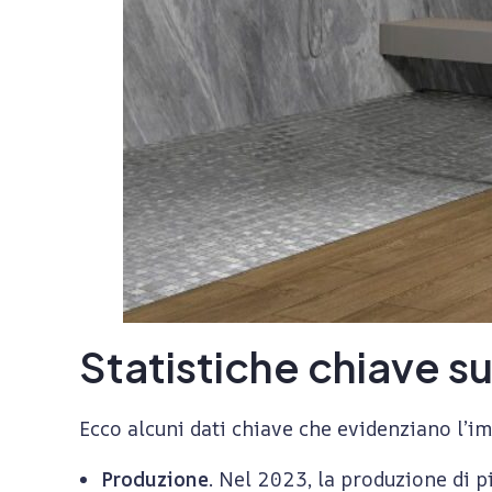
:
c
o
m
e
l
Statistiche chiave su
e
Ecco alcuni dati chiave che evidenziano l’im
s
Produzione
. Nel 2023, la produzione di pi