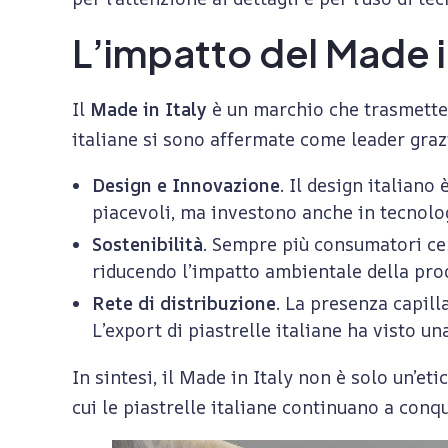
e
L’impatto del Made in
l
Il
Made in Italy
è un marchio che trasmette f
italiane si sono affermate come leader grazi
l
Design e Innovazione
. Il design italian
e
piacevoli, ma investono anche in tecnolog
Sostenibilità
. Sempre più consumatori cer
p
riducendo l’impatto ambientale della produ
Rete di distribuzione
. La presenza capill
i
L’export di piastrelle italiane ha visto 
In sintesi, il Made in Italy non è solo un’et
a
cui le piastrelle italiane continuano a conq