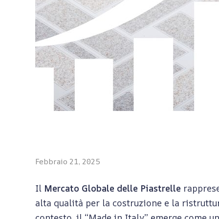
I
Febbraio 21, 2025
l
Il
Mercato Globale delle Piastrelle
rapprese
alta qualità per la costruzione e la ristrut
m
contesto, il “Made in Italy” emerge come un