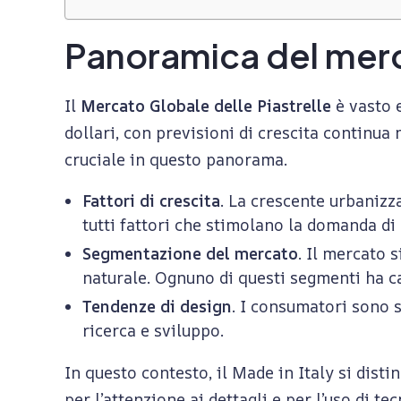
l
Panoramica del merca
o
Il
Mercato Globale delle Piastrelle
è vasto e
dollari, con previsioni di crescita continua
b
cruciale in questo panorama.
a
Fattori di crescita
. La crescente urbanizz
tutti fattori che stimolano la domanda di 
l
Segmentazione del mercato
. Il mercato s
naturale. Ognuno di questi segmenti ha ca
e
Tendenze di design
. I consumatori sono s
ricerca e sviluppo.
d
In questo contesto, il Made in Italy si dist
per l’attenzione ai dettagli e per l’uso di t