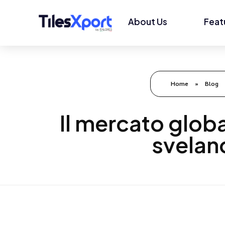
About Us
Feat
Home
»
Blog
Il mercato globa
svelano