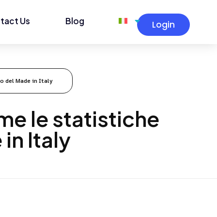
tact Us
Blog
Login
o del Made in Italy
me le statistiche
in Italy